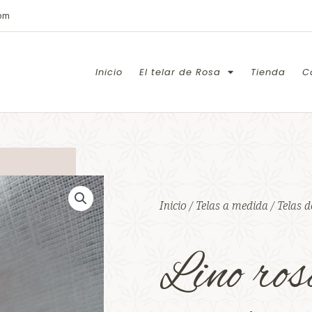
com
Inicio
El telar de Rosa
Tienda
C
Inicio
/
Telas a medida
/
Telas 
Lino ros