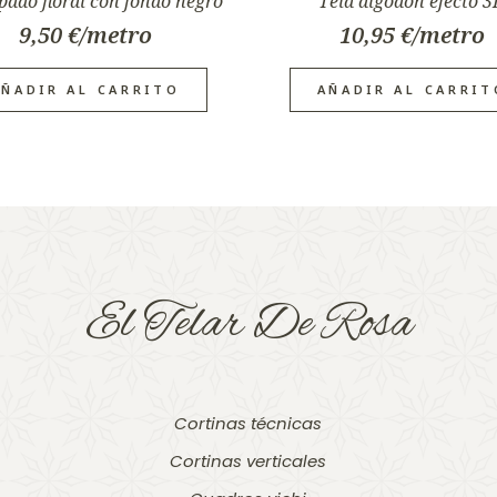
ado floral con fondo negro
Tela algodón efecto 
9,50
€
10,95
€
AÑADIR AL CARRITO
AÑADIR AL CARRIT
El Telar De Rosa
Cortinas técnicas
Cortinas verticales