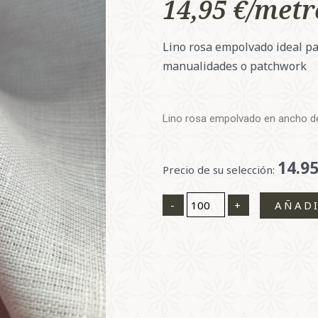
14,95
€
Lino rosa empolvado ideal par
manualidades o patchwork
Lino rosa empolvado en ancho d
14.9
Lino
Precio de su selección:
rosa
empolvado
-
+
AÑADI
cantidad