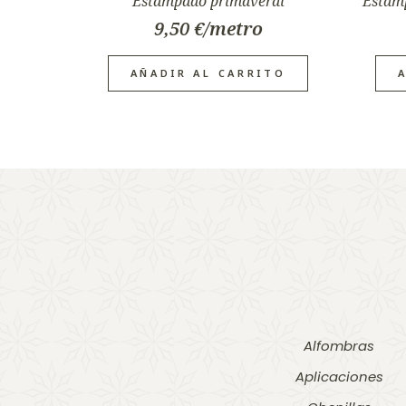
Estampado primaveral
Estamp
9,50
€
AÑADIR AL CARRITO
Alfombras
Aplicaciones