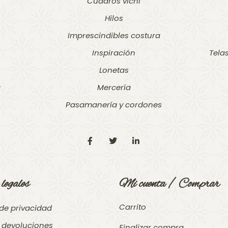
Cuadros vichi
Hilos
Imprescindibles costura
Inspiración
Tela
Lonetas
a
Mercería
Pasamanería y cordones
legales
Mi cuenta / Comprar
Carrito
 de privacidad
y devoluciones
Finalizar compra