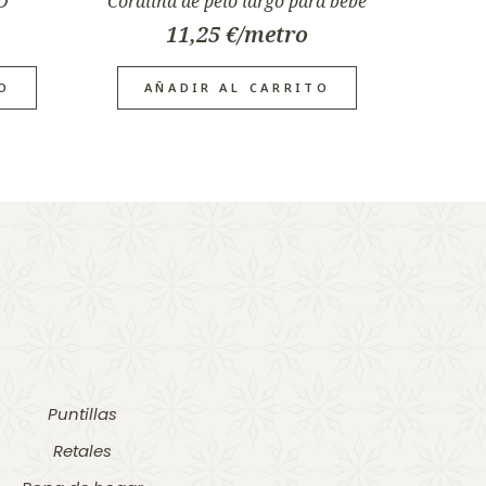
3D
Coralina de pelo largo para bebe
11,25
€
O
AÑADIR AL CARRITO
Puntillas
Retales