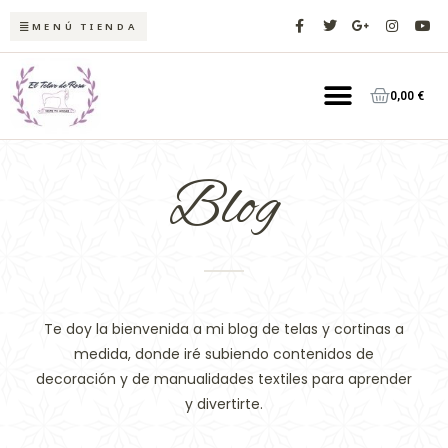
Ir
F
T
G
I
Y
MENÚ TIENDA
a
w
o
n
o
al
c
i
o
s
u
contenido
e
t
g
t
t
Menú
b
t
l
a
u
o
e
e
g
b
Carrit
0,00
€
o
r
-
r
e
k
p
a
-
l
m
f
u
s
-
Blog
g
Te doy la bienvenida a mi blog de telas y cortinas a
medida, donde iré subiendo contenidos de
decoración y de manualidades textiles para aprender
y divertirte.