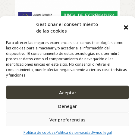
Gestionar el consentimiento
de las cookies
Copyright
©
2022 | El Telar de Rosa – Todos los derechos
Para ofrecer las mejores experiencias, utilizamos tecnologías como
reservados |
las cookies para almacenar y/o acceder a la información del
Diseño y Desarrollo Web de
Agencia Marketing
dispositivo. El consentimiento de estas tecnologías nos permitirá
DigitalGrowth
®
procesar datos como el comportamiento de navegación o las
identificaciones únicas en este sitio. No consentir o retirar el
consentimiento, puede afectar negativamente a ciertas características
y funciones.
Aceptar
Denegar
Ver preferencias
Política de cookies
Política de privacidad
Aviso legal