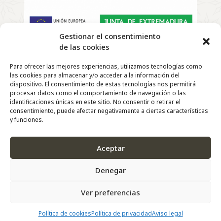
Gestionar el consentimiento
de las cookies
Copyright
©
2022 | El Telar de Rosa – Todos los derechos
Para ofrecer las mejores experiencias, utilizamos tecnologías como
reservados |
las cookies para almacenar y/o acceder a la información del
Diseño y Desarrollo Web de
Agencia Marketing
dispositivo. El consentimiento de estas tecnologías nos permitirá
DigitalGrowth
®
procesar datos como el comportamiento de navegación o las
identificaciones únicas en este sitio. No consentir o retirar el
consentimiento, puede afectar negativamente a ciertas características
y funciones.
Aceptar
Denegar
Ver preferencias
Política de cookies
Política de privacidad
Aviso legal