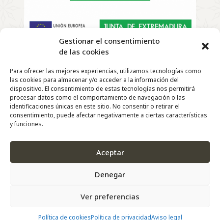
Gestionar el consentimiento
de las cookies
Copyright
©
2022 | El Telar de Rosa – Todos los derechos
Para ofrecer las mejores experiencias, utilizamos tecnologías como
reservados |
las cookies para almacenar y/o acceder a la información del
Diseño y Desarrollo Web de
Agencia Marketing
dispositivo. El consentimiento de estas tecnologías nos permitirá
DigitalGrowth
®
procesar datos como el comportamiento de navegación o las
identificaciones únicas en este sitio. No consentir o retirar el
consentimiento, puede afectar negativamente a ciertas características
y funciones.
Aceptar
Denegar
Ver preferencias
Política de cookies
Política de privacidad
Aviso legal