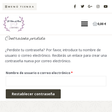
Ir
F
T
G
I
Y
MENÚ TIENDA
a
w
o
n
o
al
c
i
o
s
u
contenido
e
t
g
t
t
Menú
b
t
l
a
u
o
e
e
g
b
Carrit
0,00
€
o
r
-
r
e
k
p
a
-
l
m
f
u
Contraseña perdida
s
-
g
¿Perdiste tu contraseña? Por favor, introduce tu nombre de
usuario o correo electrónico. Recibirás un enlace para crear una
contraseña nueva por correo electrónico.
Nombre de usuario o correo electrónico
*
Restablecer contraseña